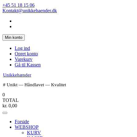
Spring
+45 51 18 15 06
til
Kontakt@unikkehaender.dk
indhold
Min konto
Log ind
Opret konto
Varekurv
Gå til Kassen
Unikkehænder
# Unikt — Håndlavet — Kvalitet
0
TOTAL
kr.
0,00
Forside
WEBSHOP
KURV