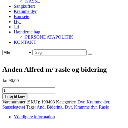
KASSE
Sangkuffert
Kramme dyr
Bamsetøj
Dyr
Jul
Hænderne bag
PERSONDATAPOLITIK
KONTAKT
Søg
efter:
Anden Alfred m/ rasle og bidering
kr.
90,00
Anden
Alfred
Tilføj til kurv
m/
Varenummer (SKU):
190403
Kategorier:
Dyr
,
Kramme dyr
,
rasle
Sanselegetøj
Tags:
And
,
Bidering
,
Dyr
,
Kramme dyr
,
Rasle
og
bidering
Yderligere information
antal