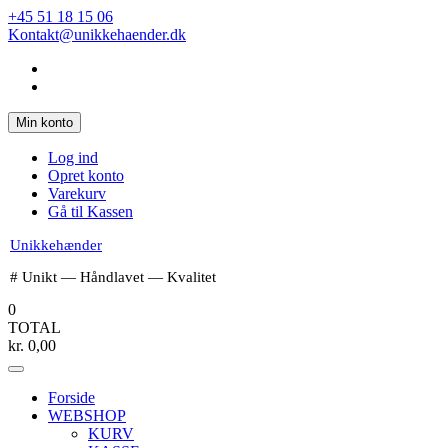
Spring
+45 51 18 15 06
til
Kontakt@unikkehaender.dk
indhold
Min konto
Log ind
Opret konto
Varekurv
Gå til Kassen
Unikkehænder
# Unikt — Håndlavet — Kvalitet
0
TOTAL
kr.
0,00
Forside
WEBSHOP
KURV