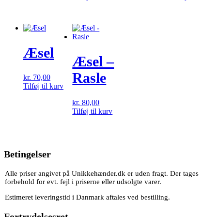
Æsel
Æsel –
Rasle
kr.
70,00
Tilføj til kurv
kr.
80,00
Tilføj til kurv
Betingelser
Alle priser angivet på Unikkehænder.dk er uden fragt. Der tages
forbehold for evt. fejl i priserne eller udsolgte varer.
Estimeret leveringstid i Danmark aftales ved bestilling.
Fortrydelsesret