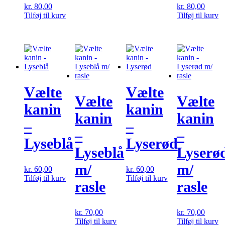
kr.
80,00
kr.
80,00
Tilføj til kurv
Tilføj til kurv
Vælte
Vælte
Vælte
Vælte
kanin
kanin
kanin
kanin
–
–
–
–
Lyseblå
Lyserød
Lyseblå
Lyserø
m/
m/
kr.
60,00
kr.
60,00
Tilføj til kurv
Tilføj til kurv
rasle
rasle
kr.
70,00
kr.
70,00
Tilføj til kurv
Tilføj til kurv