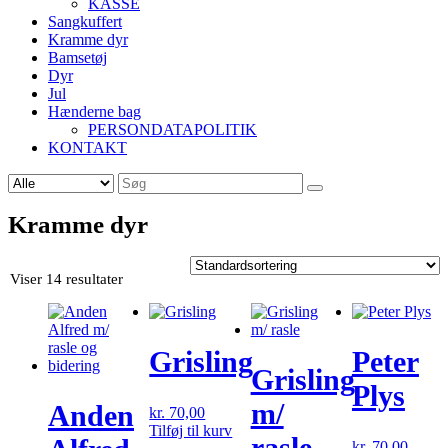
KASSE
Sangkuffert
Kramme dyr
Bamsetøj
Dyr
Jul
Hænderne bag
PERSONDATAPOLITIK
KONTAKT
Søg
efter:
Kramme dyr
Viser 14 resultater
Grisling
Peter
Grisling
Plys
m/
Anden
kr.
70,00
Tilføj til kurv
rasle
kr.
70,00