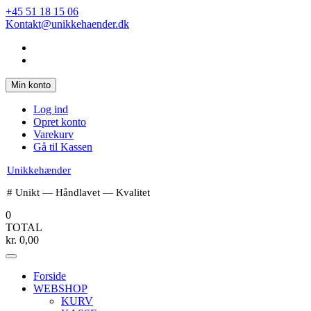
Spring
+45 51 18 15 06
til
Kontakt@unikkehaender.dk
indhold
Min konto
Log ind
Opret konto
Varekurv
Gå til Kassen
Unikkehænder
# Unikt — Håndlavet — Kvalitet
0
TOTAL
kr.
0,00
Forside
WEBSHOP
KURV