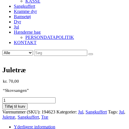
KASSE
Sangkuffert
Kramme dyr
Bamsetøj
Dyr
Jul
Hænderne bag
PERSONDATAPOLITIK
KONTAKT
Søg
efter:
Juletræ
kr.
70,00
“Skovsangen”
Juletræ
antal
Tilføj til kurv
Varenummer (SKU):
194623
Kategorier:
Jul
,
Sangkuffert
Tags:
Jul
,
Juletræ
,
Sangkuffert
,
Træ
Yderligere information