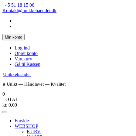
Spring
+45 51 18 15 06
til
Kontakt@unikkehaender.dk
indhold
Min konto
Log ind
Opret konto
Varekurv
Gå til Kassen
Unikkehænder
# Unikt — Håndlavet — Kvalitet
0
TOTAL
kr.
0,00
Forside
WEBSHOP
KURV