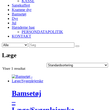
KASSE
Sangkuffert
Kramme dyr
Bamsetøj
Dyr
Jul
Hænderne bag
PERSONDATAPOLITIK
KONTAKT
Søg
efter:
Læge
Viser 1 resultat
Bamsetøj
–
Læge/Sygeplejerske